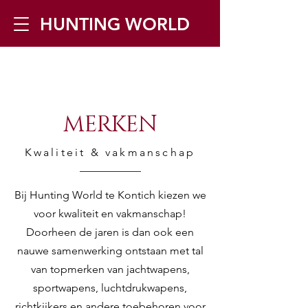
HUNTING WORLD
Zilverbergstraat 5, 2550 Kontich ▪
Tel:
+32 468 251 251
▪ Mail:
MERKEN
info@huntingworld.be
Kwaliteit & vakmanschap
Bij Hunting World te Kontich kiezen we
voor kwaliteit en vakmanschap!
Doorheen de jaren is dan ook een
nauwe samenwerking ontstaan met tal
van topmerken van jachtwapens,
sportwapens, luchtdrukwapens,
richtkijkers en andere toebehoren voor