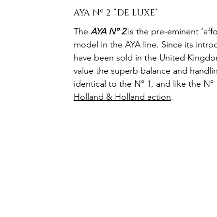
AYA Nº 2 “DE LUXE”
The 
AYA Nº 2
 is the pre-eminent ‘af
model in the AYA line. Since its intro
have been sold in the United Kingdo
value the superb balance and handling
identical to the Nº 1, and like the Nº
Holland & Holland action
.