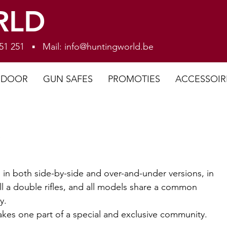
RLD
 251 251 ▪ Mail:
info@huntingworld.be
NDOOR
GUN SAFES
PROMOTIES
ACCESSOIR
n both side-by-side and over-and-under versions, in 
ll a double rifles, and all models share a common 
y.
es one part of a special and exclusive community.