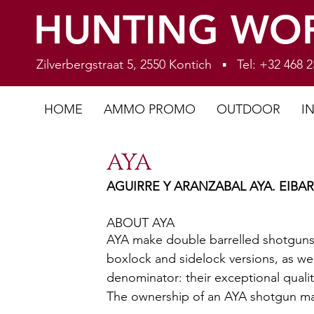
HUNTING WO
Zilverbergstraat 5, 2550 Kontich ▪ Tel: +32 468
HOME
AMMO PROMO
OUTDOOR
I
AYA
AGUIRRE Y ARANZABAL AYA. EIBAR
ABOUT AYA
AYA make double barrelled shotguns i
boxlock and sidelock versions, as we
denominator: their exceptional qualit
The ownership of an AYA shotgun mak