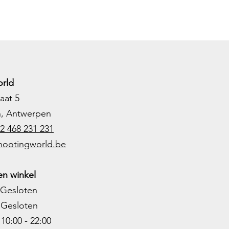
rld
aat 5
h, Antwerpen
2 468 231 231
hootingworld.be
n winkel
Gesloten
Gesloten
0:00 - 22:00