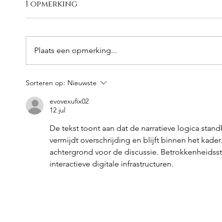
1 opmerking
Plaats een opmerking...
Sorteren op:
Nieuwste
evovexufix02
12 jul
De tekst toont aan dat de narratieve logica stan
vermijdt overschrijding en blijft binnen het kade
achtergrond voor de discussie. Betrokkenheids
interactieve digitale infrastructuren.