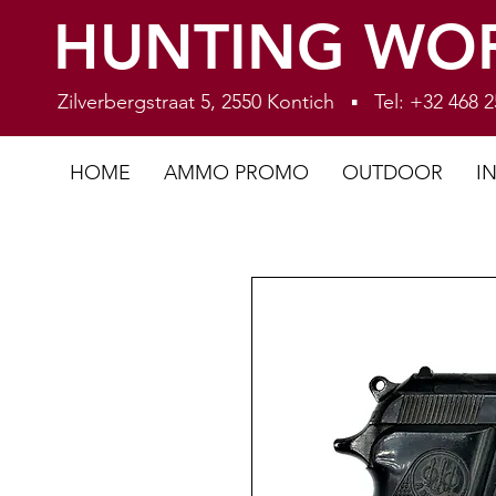
HUNTING WO
Zilverbergstraat 5, 2550 Kontich ▪ Tel: +32 468
HOME
AMMO PROMO
OUTDOOR
I