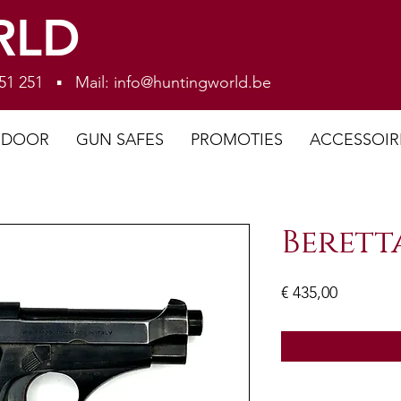
RLD
 251 251 ▪ Mail:
info@huntingworld.be
NDOOR
GUN SAFES
PROMOTIES
ACCESSOIR
Berett
Prijs
€ 435,00