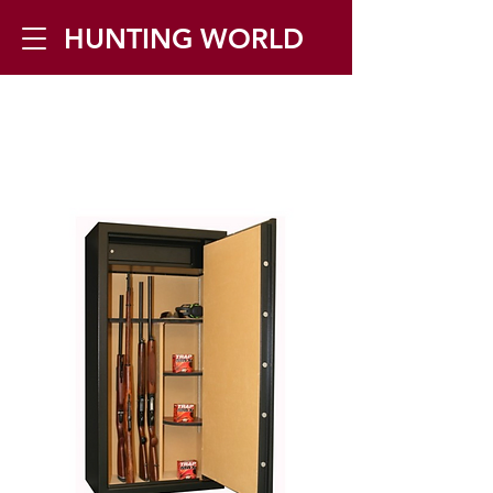
HUNTING WORLD
Zilverbergstraat 5, 2550 Kontich ▪
Tel:
+32 468 251 251
▪ Mail:
info@huntingworld.be