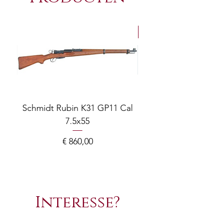
NEW Arrivals
Schmidt Rubin K31 GP11 Cal
7.5x55
COMPOSITE ADJ
Prijs
€ 860,00
Interesse?