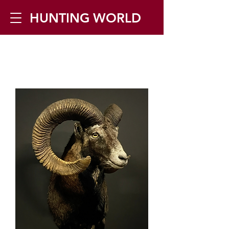
HUNTING WORLD
Zilverbergstraat 5, 2550 Kontich ▪
Tel:
+32 468 251 251
▪ Mail:
info@huntingworld.be