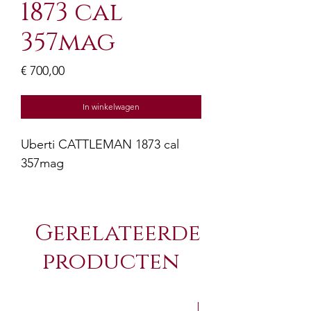
1873 cal
357mag
Prijs
€ 700,00
In winkelwagen
Uberti CATTLEMAN 1873 cal
357mag
Gerelateerde
producten
NEW Arrivals