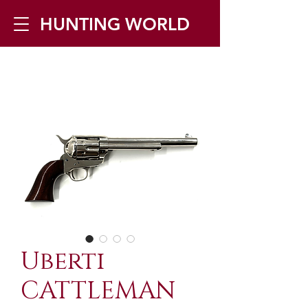
HUNTING WORLD
Zilverbergstraat 5, 2550 Kontich ▪
Tel:
+32 468 251 251
▪ Mail:
info@huntingworld.be
Uberti
CATTLEMAN