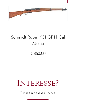
Schmidt Rubin K31 GP11 Cal
7.5x55
COMPOSITE ADJ
Prijs
€ 860,00
Interesse?
Contacteer ons