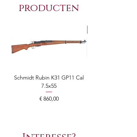
producten
NEW Arrivals
Schmidt Rubin K31 GP11 Cal
7.5x55
COMPOSITE ADJ
Prijs
€ 860,00