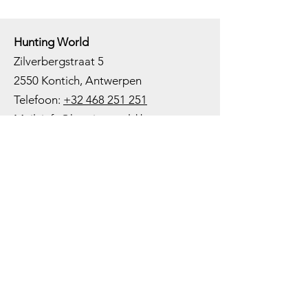
Hunting World
Zilverbergstraat 5
2550 Kontich, Antwerpen
Telefoon:
+32 468 251 251
M
ail:
info@huntingworld.be
Openingsuren winkel
Maandag: Gesloten
Dinsdag: Op afspraak
Woensdag: 10:00 - 12:00 - 13:00 -
18:00
Donderdag: 10:00 -
12:00 - 13:00
-
18:00
Vrijdag: 10:00 -
12:00 - 13:00