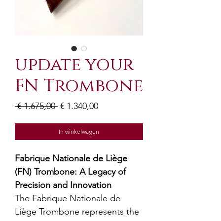
update your
FN Trombone
Normale
Verkoopprijs
 € 1.675,00 
€ 1.340,00
prijs
In winkelwagen
Fabrique Nationale de Liège
(FN) Trombone: A Legacy of
Precision and Innovation
The Fabrique Nationale de
Liège Trombone represents the