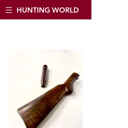
HUNTING WORLD
Zilverbergstraat 5, 2550 Kontich ▪
Tel:
+32 468 251 251
▪ Mail:
info@huntingworld.be