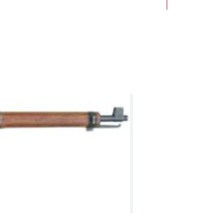
NEW Arrivals
Receiver: Matt
black anodised
receiver
Interchangeable in
elastomer
365 mm modifiable
ed /
to 355 mm with
short recoil pad or
to 375 mm with
long recoil pad -
var. right/left
40 ± 1 mm
60 ± 1 mm variable