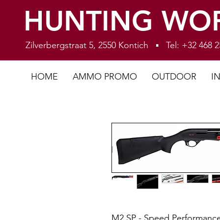
HUNTING WO
Zilverbergstraat 5, 2550 Kontich ▪ Tel: +32 468
HOME
AMMO PROMO
OUTDOOR
I
M2 SP - Speed Performanc