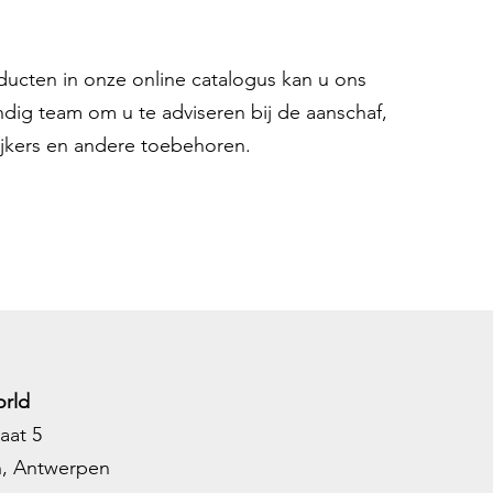
used
Inertia Driven
oducten in onze online catalogus kan u ons
:
System,
ndig team om u te adviseren bij de aanschaf,
ComforTech, Air
ijkers en andere toebehoren.
Touch
rld
aat 5
h, Antwerpen