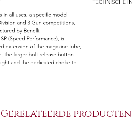
TECHNISCHE I
Technical details
 in all uses, a specific model
Division and 3 Gun competitions,
Gauge:
tured by Benelli.
P (Speed Performance), is
Stock and fore-
ed extension of the magazine tube,
end:
, the larger bolt release button
Recoil pad:
 sight and the dedicated choke to
Chamber:
Mechanics:
Gerelateerde producten