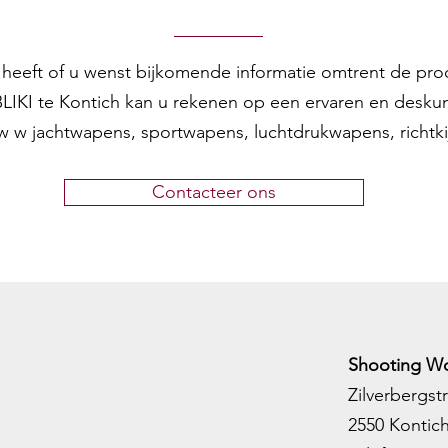
Technologies
Technologies 
en heeft of u wenst bijkomende informatie omtrent de pr
by this shotgun
 BLIKI te Kontich kan u rekenen op een ervaren en desku
w w jachtwapens, sportwapens, luchtdrukwapens, richtk
Contacteer ons
Shooting Wo
Zilverbergstr
2550 Kontic