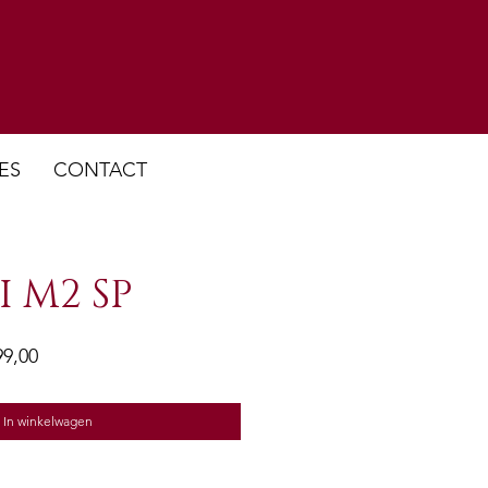
ES
CONTACT
I M2 SP
ale
Verkoopprijs
99,00
In winkelwagen