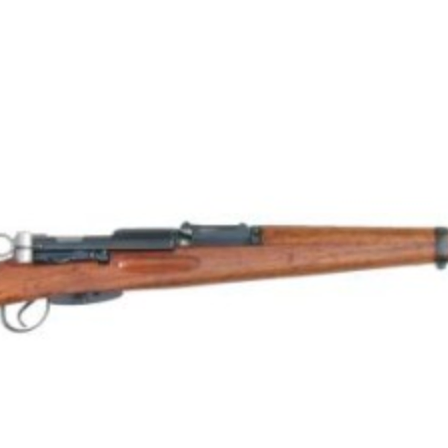
Comb:
Stock length
trigger measur
deviation:
Drop at comb:
Drop at heel: