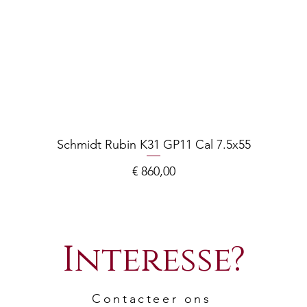
Weight:
Magazine:
Schmidt Rubin K31 GP11 Cal 7.5x55
Prijs
€ 860,00
Sight:
Note:
Interesse?
Contacteer ons