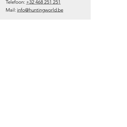
Telefoon:
+32 468 251 251
M
ail:
info@huntingworld.be
Openingsuren winkel
Maandag: Gesloten
Dinsdag: Op afspraak
Woensdag: 10:00 - 12:00 - 13:00 -
18:00
Donderdag: 10:00 -
12:00 - 13:00
-
18:00
Vrijdag: 10:00 -
12:00 - 13:00
-
18:00
Zaterdag: 10:00 - 14:00
Zondag: Gesloten