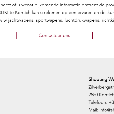
en heeft of u wenst bijkomende informatie omtrent de pr
 BLIKI te Kontich kan u rekenen op een ervaren en desku
w w jachtwapens, sportwapens, luchtdrukwapens, richtk
Contacteer ons
Shooting Wo
Zilverbergstr
2550 Kontic
Telefoon:
+3
M
ail:
info@s