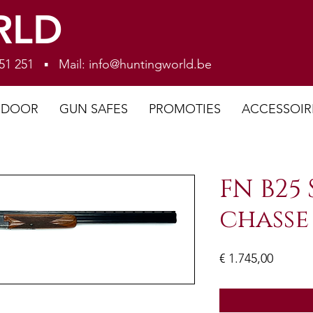
RLD
 251 251 ▪ Mail:
info@huntingworld.be
NDOOR
GUN SAFES
PROMOTIES
ACCESSOIR
FN B25 
chasse
Prijs
€ 1.745,00