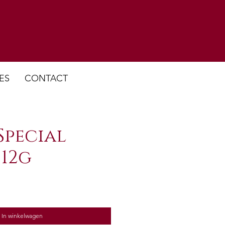
ES
CONTACT
Special
 12g
In winkelwagen