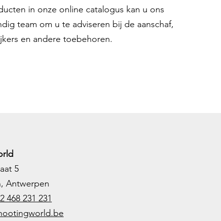
oducten in onze online catalogus kan u ons
ndig team om u te adviseren bij de aanschaf,
ijkers en andere toebehoren.
rld
aat 5
h, Antwerpen
2 468 231 231
hootingworld.be