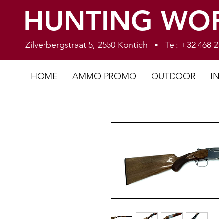
HUNTING WO
Zilverbergstraat 5, 2550 Kontich ▪ Tel: +32 468
HOME
AMMO PROMO
OUTDOOR
I