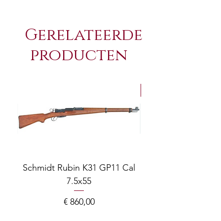
Gerelateerde
producten
NEW Arrivals
Schmidt Rubin K31 GP11 Cal
7.5x55
COMPOSITE ADJ
Prijs
€ 860,00