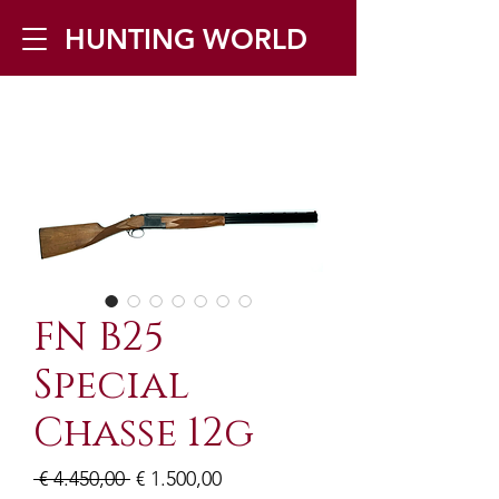
HUNTING WORLD
Zilverbergstraat 5, 2550 Kontich ▪
Tel:
+32 468 251 251
▪ Mail:
info@huntingworld.be
FN B25
Special
Chasse 12g
Normale
Verkoopprijs
 € 4.450,00 
€ 1.500,00