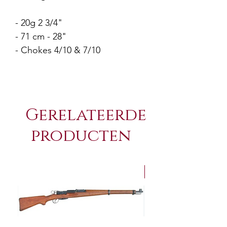
- 20g 2 3/4"
- 71 cm - 28"
- Chokes 4/10 & 7/10
Gerelateerde
producten
NEW Arrivals