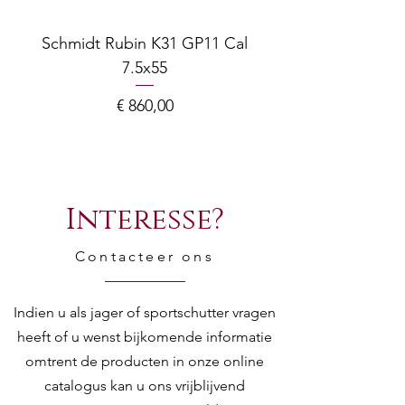
Schmidt Rubin K31 GP11 Cal
7.5x55
COMPOSITE ADJ
Prijs
€ 860,00
Interesse?
Contacteer ons
Indien u als jager of sportschutter vragen
heeft of u wenst bijkomende informatie
omtrent de producten in onze online
catalogus kan u ons vrijblijvend