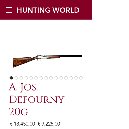
HUNTING WORLD
Zilverbergstraat 5, 2550 Kontich ▪
Tel:
+32 468 251 251
▪ Mail:
info@huntingworld.be
A. Jos.
Defourny
20g
Normale
Verkoopprijs
 € 18.450,00 
€ 9.225,00