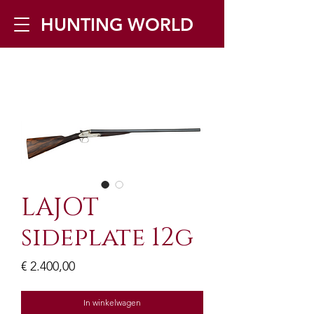
HUNTING WORLD
Zilverbergstraat 5, 2550 Kontich ▪
Tel:
+32 468 251 251
▪ Mail:
info@huntingworld.be
LAJOT
sideplate 12g
Prijs
€ 2.400,00
In winkelwagen