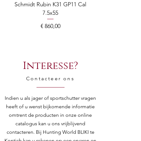
Schmidt Rubin K31 GP11 Cal
7.5x55
COMPOSITE ADJ
Prijs
€ 860,00
Interesse?
Contacteer ons
Indien u als jager of sportschutter vragen
heeft of u wenst bijkomende informatie
omtrent de producten in onze online
catalogus kan u ons vrijblijvend
contacteren. Bij Hunting World BLIKI te
Kontich kan u rekenen op een ervaren en