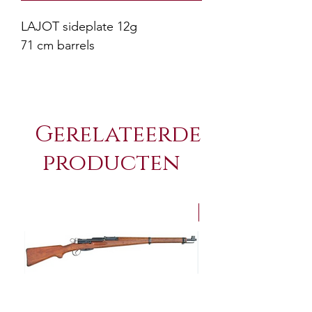
LAJOT sideplate 12g
71 cm barrels
Gerelateerde
producten
NEW Arrivals