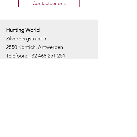
Contacteer ons
Hunting World
Zilverbergstraat 5
2550 Kontich, Antwerpen
Telefoon:
+32 468 251 251
M
ail:
info@huntingworld.be
Openingsuren winkel
Maandag: Gesloten
Dinsdag: Op afspraak
Woensdag: 10:00 - 12:00 - 13:00 -
18:00
Donderdag: 10:00 -
12:00 - 13:00
-
18:00