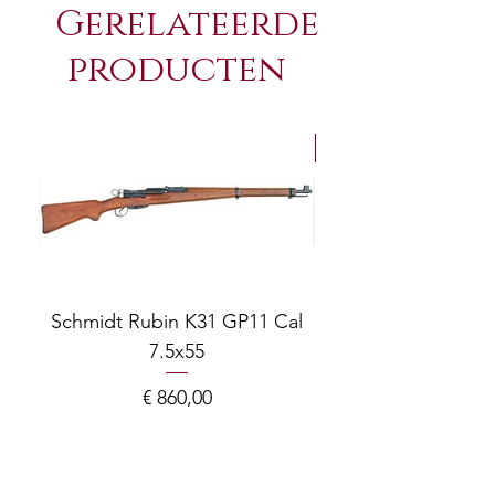
Gerelateerde
producten
NEW Arrivals
Schmidt Rubin K31 GP11 Cal
7.5x55
COMPOSITE ADJ
Prijs
€ 860,00