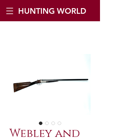
HUNTING WORLD
Zilverbergstraat 5, 2550 Kontich ▪
Tel:
+32 468 251 251
▪ Mail:
info@huntingworld.be
Webley and