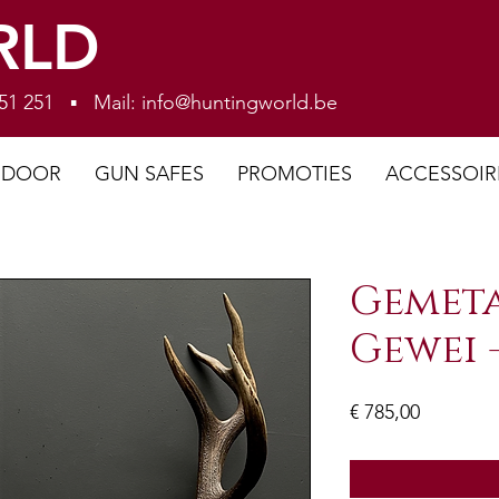
RLD
 251 251 ▪ Mail:
info@huntingworld.be
NDOOR
GUN SAFES
PROMOTIES
ACCESSOIR
Gemeta
Gewei 
Prijs
€ 785,00