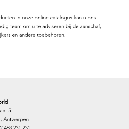
oducten in onze online catalogus kan u ons
ndig team om u te adviseren bij de aanschaf,
ijkers en andere toebehoren.
rld
aat 5
h, Antwerpen
2 468 231 231