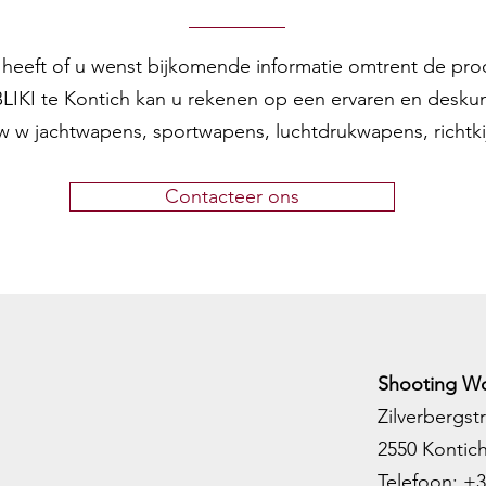
en heeft of u wenst bijkomende informatie omtrent de pr
 BLIKI te Kontich kan u rekenen op een ervaren en desku
w w jachtwapens, sportwapens, luchtdrukwapens, richtk
Contacteer ons
Shooting Wo
Zilverbergstr
2550 Kontic
Telefoon:
+3