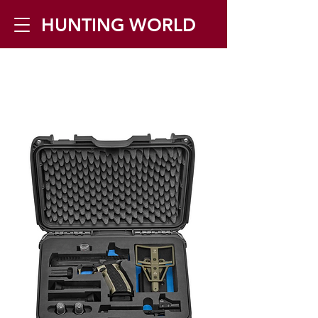
HUNTING WORLD
Zilverbergstraat 5, 2550 Kontich ▪
Tel:
+32 468 251 251
▪ Mail:
info@huntingworld.be