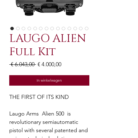
LAUGO ALIEN
Full Kit
Normale
Verkoopprijs
 € 6.043,00 
€ 4.000,00
prijs
In winkelwagen
THE FIRST OF ITS KIND
Laugo Arms Alien 500 is
revolutionary semiautomatic
pistol with several patented and