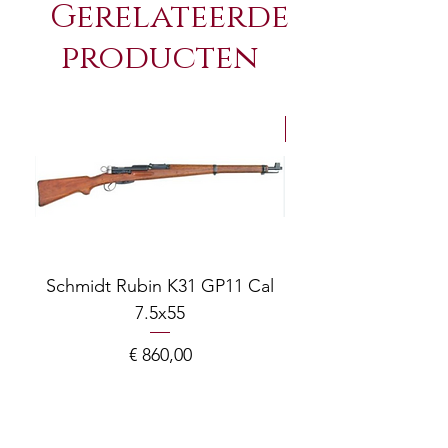
Gerelateerde
producten
NEW Arrivals
Schmidt Rubin K31 GP11 Cal
7.5x55
COMPOSITE ADJ
Prijs
€ 860,00