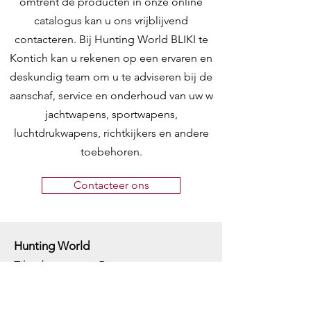
omtrent de producten in onze online
catalogus kan u ons vrijblijvend
contacteren. Bij Hunting World BLIKI te
Kontich kan u rekenen op een ervaren en
deskundig team om u te adviseren bij de
aanschaf, service en onderhoud van uw w
jachtwapens, sportwapens,
luchtdrukwapens, richtkijkers en andere
toebehoren.
Contacteer ons
Hunting World
Zilverbergstraat 5
2550 Kontich, Antwerpen
Telefoon:
+32 468 251 251