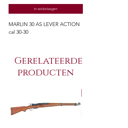
prijs
In winkelwagen
MARLIN 30 AS LEVER ACTION
cal 30-30
Gerelateerde
producten
NEW Arrivals