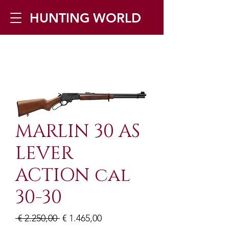
HUNTING WORLD
Zilverbergstraat 5, 2550 Kontich ▪
Tel:
+32 468 251 251
▪ Mail:
info@huntingworld.be
MARLIN 30 AS
LEVER
ACTION cal
30-30
Normale
Verkoopprijs
 € 2.250,00 
€ 1.465,00