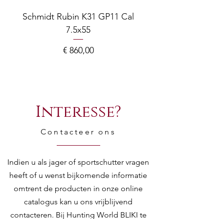
Schmidt Rubin K31 GP11 Cal
7.5x55
COMPOSITE ADJ
Prijs
€ 860,00
Interesse?
Contacteer ons
Indien u als jager of sportschutter vragen
heeft of u wenst bijkomende informatie
omtrent de producten in onze online
catalogus kan u ons vrijblijvend
contacteren. Bij Hunting World BLIKI te