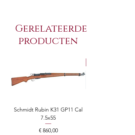
Gerelateerde
producten
NEW Arrivals
Schmidt Rubin K31 GP11 Cal
7.5x55
COMPOSITE ADJ
Prijs
€ 860,00