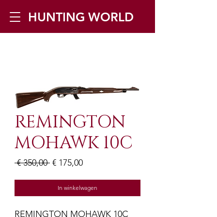
HUNTING WORLD
Zilverbergstraat 5, 2550 Kontich ▪
Tel:
+32 468 251 251
▪ Mail:
info@huntingworld.be
REMINGTON
MOHAWK 10C
Normale
Verkoopprijs
 € 350,00 
€ 175,00
prijs
In winkelwagen
REMINGTON MOHAWK 10C