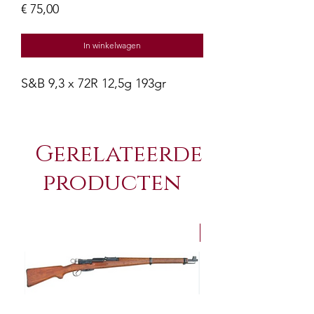
Prijs
€ 75,00
In winkelwagen
S&B 9,3 x 72R 12,5g 193gr
Gerelateerde
producten
NEW Arrivals