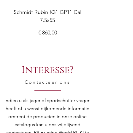
Schmidt Rubin K31 GP11 Cal
7.5x55
COMPOSITE ADJ
Prijs
€ 860,00
Interesse?
Contacteer ons
Indien u als jager of sportschutter vragen
heeft of u wenst bijkomende informatie
omtrent de producten in onze online
catalogus kan u ons vrijblijvend
contacteren. Bij Hunting World BLIKI te