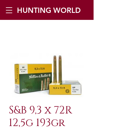
HUNTING WORLD
Zilverbergstraat 5, 2550 Kontich ▪
Tel:
+32 468 251 251
▪ Mail:
info@huntingworld.be
S&B 9,3 x 72R
12,5g 193gr