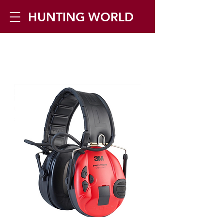
HUNTING WORLD
Zilverbergstraat 5, 2550 Kontich ▪
Tel:
+32 468 251 251
▪ Mail:
info@huntingworld.be