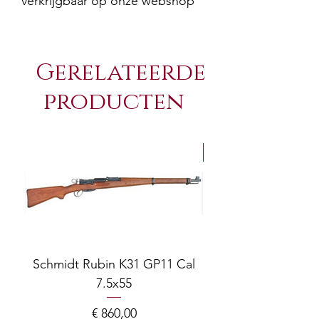
verkrijgbaar op onze webshop
Gerelateerde
producten
NEW Arrivals
Schmidt Rubin K31 GP11 Cal
7.5x55
COMPOSITE ADJ
Prijs
€ 860,00