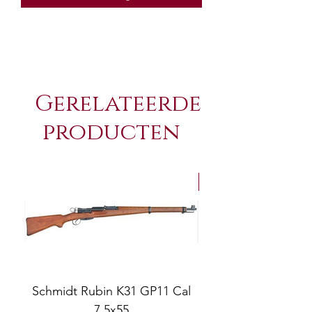
Gerelateerde
producten
NEW Arrivals
Schmidt Rubin K31 GP11 Cal
7.5x55
COMPOSITE ADJ