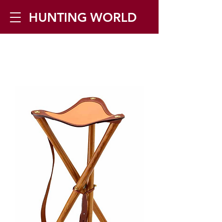
HUNTING WORLD
Zilverbergstraat 5, 2550 Kontich ▪
Tel:
+32 468 251 251
▪ Mail:
info@huntingworld.be