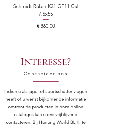
Schmidt Rubin K31 GP11 Cal
7.5x55
COMPOSITE ADJ
Prijs
€ 860,00
Interesse?
Contacteer ons
Indien u als jager of sportschutter vragen
heeft of u wenst bijkomende informatie
omtrent de producten in onze online
catalogus kan u ons vrijblijvend
contacteren. Bij Hunting World BLIKI te