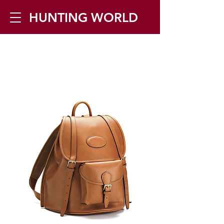
HUNTING WORLD
Zilverbergstraat 5, 2550 Kontich ▪
Tel:
+32 468 251 251
▪ Mail:
info@huntingworld.be