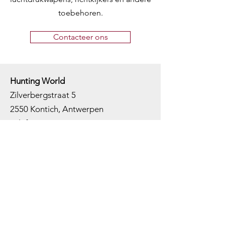
toebehoren.
Contacteer ons
Hunting World
Zilverbergstraat 5
2550 Kontich, Antwerpen
Telefoon:
+32 468 251 251
M
ail:
info@huntingworld.be
Openingsuren winkel
Maandag: Gesloten
Dinsdag: Op afspraak
Woensdag: 10:00 - 12:00 - 13:00 -
18:00