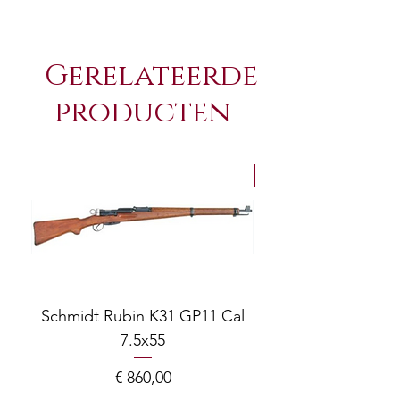
Gerelateerde
producten
NEW Arrivals
Schmidt Rubin K31 GP11 Cal
7.5x55
COMPOSITE ADJ
Prijs
€ 860,00