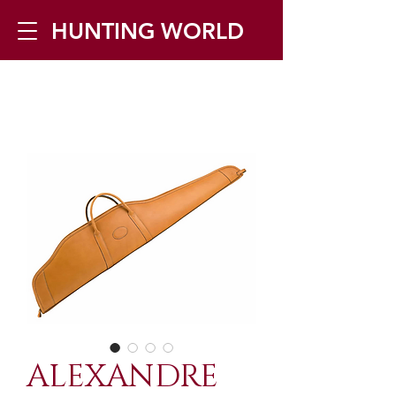
HUNTING WORLD
Zilverbergstraat 5, 2550 Kontich ▪
Tel:
+32 468 251 251
▪ Mail:
info@huntingworld.be
ALEXANDRE