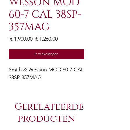
Wesson MOD
60-7 CAL 38SP-
357MAG
Normale
Verkoopprijs
 € 1.900,00 
€ 1.260,00
prijs
In winkelwagen
Smith & Wesson MOD 60-7 CAL
38SP-357MAG
Gerelateerde
producten