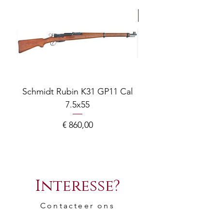
NEW Arrivals
Schmidt Rubin K31 GP11 Cal
7.5x55
COMPOSITE ADJ
Prijs
€ 860,00
Interesse?
Contacteer ons