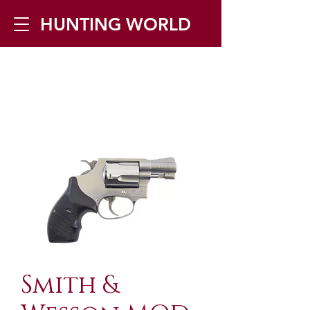
HUNTING WORLD
Zilverbergstraat 5, 2550 Kontich ▪
Tel:
+32 468 251 251
▪ Mail:
info@huntingworld.be
Smith &