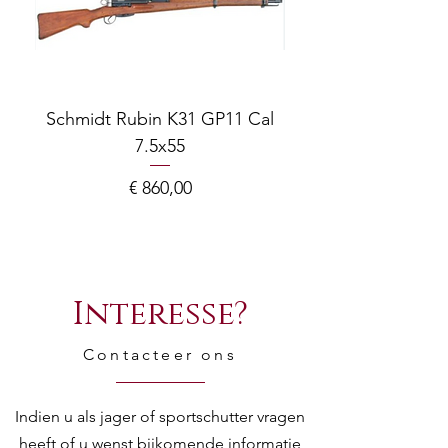
Schmidt Rubin K31 GP11 Cal
7.5x55
COMPOSITE ADJ
Prijs
€ 860,00
Interesse?
Contacteer ons
Indien u als jager of sportschutter vragen
heeft of u wenst bijkomende informatie