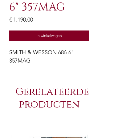
6" 357MAG
Prijs
€ 1.190,00
In winkelwagen
SMITH & WESSON 686-6"
357MAG
Gerelateerde
producten
NEW Arrivals