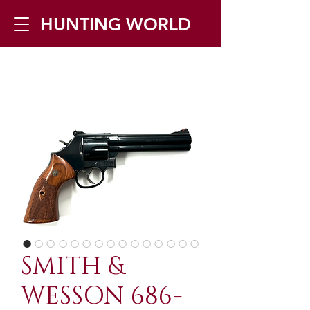
HUNTING WORLD
Zilverbergstraat 5, 2550 Kontich ▪
Tel:
+32 468 251 251
▪ Mail:
info@huntingworld.be
SMITH &
WESSON 686-