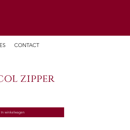
ES
CONTACT
col zipper
erkoopprijs
In winkelwagen