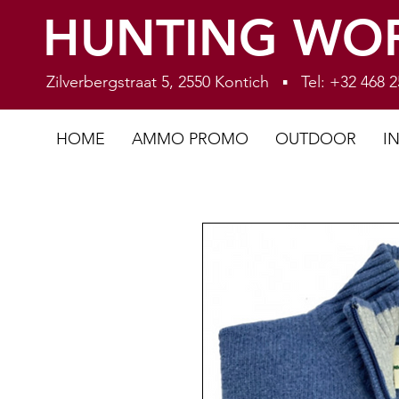
HUNTING WO
Zilverbergstraat 5, 2550 Kontich ▪ Tel: +32 468
HOME
AMMO PROMO
OUTDOOR
I