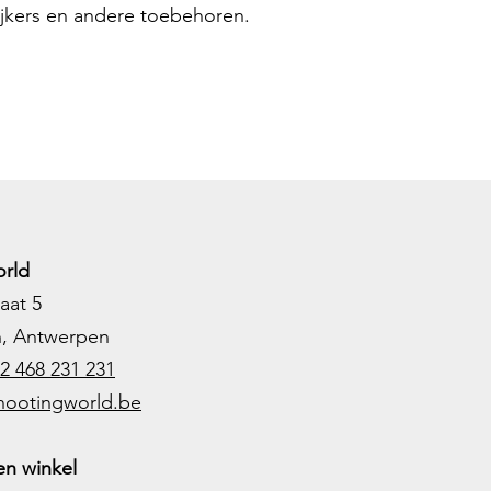
ijkers en andere toebehoren.
rld
aat 5
h, Antwerpen
2 468 231 231
hootingworld.be
n winkel