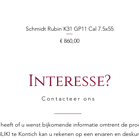
Schmidt Rubin K31 GP11 Cal 7.5x55
Prijs
€ 860,00
Interesse?
Contacteer ons
en heeft of u wenst bijkomende informatie omtrent de pr
 BLIKI te Kontich kan u rekenen op een ervaren en desku