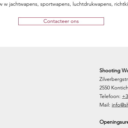
w w jachtwapens, sportwapens, luchtdrukwapens, richtk
Contacteer ons
Shooting Wo
Zilverbergstr
2550 Kontic
Telefoon:
+3
M
ail:
info@s
Openingsure