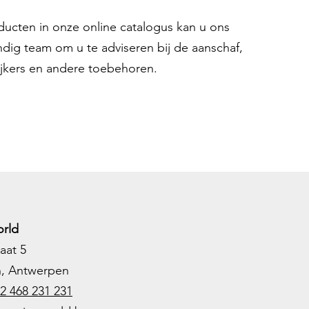
oducten in onze online catalogus kan u ons
ndig team om u te adviseren bij de aanschaf,
ijkers en andere toebehoren.
rld
aat 5
h, Antwerpen
2 468 231 231