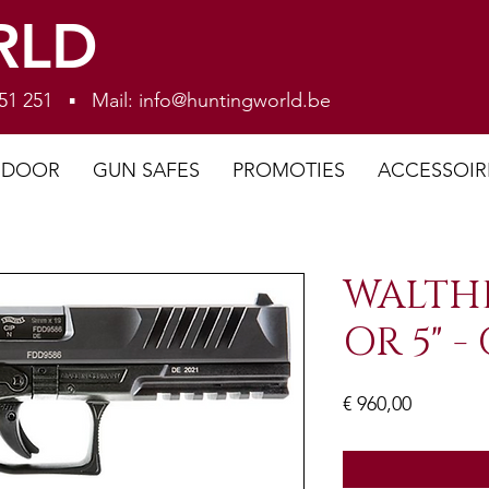
RLD
 251 251 ▪ Mail:
info@huntingworld.be
NDOOR
GUN SAFES
PROMOTIES
ACCESSOIR
WALTHE
OR 5" -
Prijs
€ 960,00