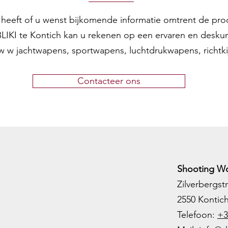
en heeft of u wenst bijkomende informatie omtrent de pr
 BLIKI te Kontich kan u rekenen op een ervaren en desku
w w jachtwapens, sportwapens, luchtdrukwapens, richtk
Contacteer ons
Shooting Wo
Zilverbergstr
2550 Kontic
Telefoon:
+3