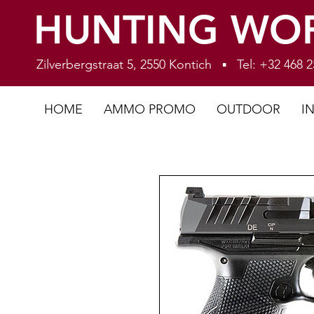
HUNTING WO
Zilverbergstraat 5, 2550 Kontich ▪ Tel: +32 468
HOME
AMMO PROMO
OUTDOOR
I