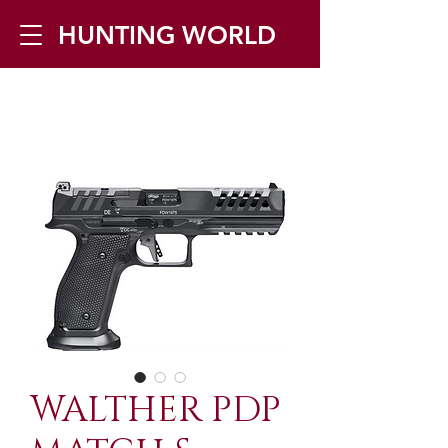
HUNTING WORLD
Zilverbergstraat 5, 2550 Kontich ▪
Tel:
+32 468 251 251
▪ Mail:
info@huntingworld.be
WALTHER PDP