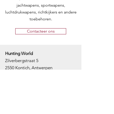
jachtwapens, sportwapens,
luchtdrukwapens, richtkijkers en andere
toebehoren.
Contacteer ons
Hunting World
Zilverbergstraat 5
2550 Kontich, Antwerpen
Telefoon:
+32 468 251 251
M
ail:
info@huntingworld.be
Openingsuren winkel
Maandag: Gesloten
Dinsdag: Op afspraak