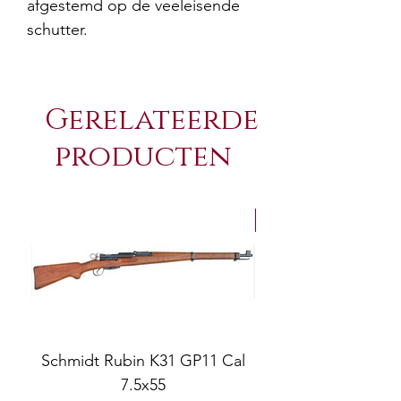
afgestemd op de veeleisende
schutter.
Gerelateerde
producten
NEW Arrivals
Schmidt Rubin K31 GP11 Cal
7.5x55
COMPOSITE ADJ