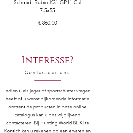
Schmidt Rubin K31 GP11 Cal
7.5x55
COMPOSITE ADJ
Prijs
€ 860,00
Interesse?
Contacteer ons
Indien u als jager of sportschutter vragen
heeft of u wenst bijkomende informatie
omtrent de producten in onze online
catalogus kan u ons vrijblijvend
contacteren. Bij Hunting World BLIKI te
Kontich kan u rekenen op een ervaren en