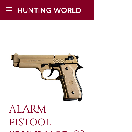
HUNTING WORLD
Zilverbergstraat 5, 2550 Kontich ▪
Tel:
+32 468 251 251
▪ Mail:
info@huntingworld.be
ALARM
pistool