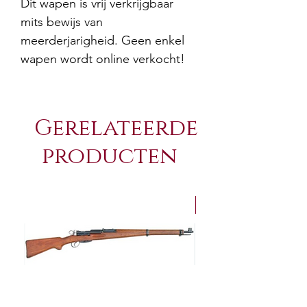
Dit wapen is vrij verkrijgbaar
mits bewijs van
meerderjarigheid. Geen enkel
wapen wordt online verkocht!
Gerelateerde
producten
NEW Arrivals