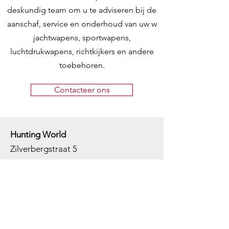
deskundig team om u te adviseren bij de
aanschaf, service en onderhoud van uw w
jachtwapens, sportwapens,
luchtdrukwapens, richtkijkers en andere
toebehoren.
Contacteer ons
Hunting World
Zilverbergstraat 5
2550 Kontich, Antwerpen
Telefoon:
+32 468 251 251
M
ail:
info@huntingworld.be
Openingsuren winkel