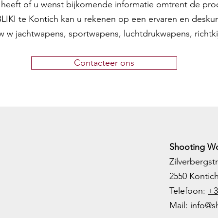
en heeft of u wenst bijkomende informatie omtrent de pr
 BLIKI te Kontich kan u rekenen op een ervaren en desku
w w jachtwapens, sportwapens, luchtdrukwapens, richtk
Contacteer ons
Shooting Wo
Zilverbergstr
2550 Kontic
Telefoon:
+3
M
ail:
info@s