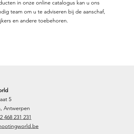
oducten in onze online catalogus kan u ons
ndig team om u te adviseren bij de aanschaf,
ijkers en andere toebehoren.
rld
aat 5
h, Antwerpen
2 468 231 231
hootingworld.be