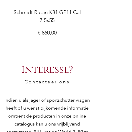
Schmidt Rubin K31 GP11 Cal
7.5x55
COMPOSITE ADJ
Prijs
€ 860,00
Interesse?
Contacteer ons
Indien u als jager of sportschutter vragen
heeft of u wenst bijkomende informatie
omtrent de producten in onze online
catalogus kan u ons vrijblijvend
contacteren. Bij Hunting World BLIKI te