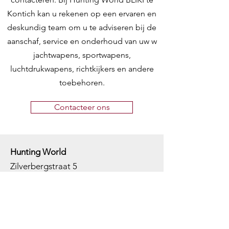
Kontich kan u rekenen op een ervaren en
deskundig team om u te adviseren bij de
aanschaf, service en onderhoud van uw w
jachtwapens, sportwapens,
luchtdrukwapens, richtkijkers en andere
toebehoren.
Contacteer ons
Hunting World
Zilverbergstraat 5
2550 Kontich, Antwerpen
Telefoon:
+32 468 251 251
M
ail:
info@huntingworld.be