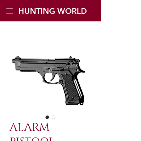
HUNTING WORLD
Zilverbergstraat 5, 2550 Kontich ▪
Tel:
+32 468 251 251
▪ Mail:
info@huntingworld.be
ALARM