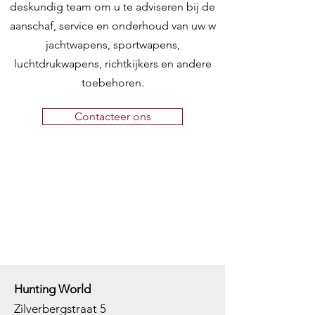
deskundig team om u te adviseren bij de
Drop at
43 mm
aanschaf, service en onderhoud van uw w
comb:
adjustable at 41,
jachtwapens, sportwapens,
44.5, 46
luchtdrukwapens, richtkijkers en andere
toebehoren.
Drop at
57 mm
heel:
adjustable at 52,
Contacteer ons
62, 66
Weight:
3.350 gr.
approx. with
20" barrel
Magazine:
2, 3, 4, 5, 10
round loader
Safety:
Silenced,
Hunting World
reversible,
Zilverbergstraat 5