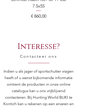
7.5x55
COMPOSITE ADJ
Mechanics:
Geometric
locking with
Prijs
€ 860,00
rotating bolt,
gas operating
unit with Argo E
System short
Interesse?
stroke piston
Contacteer ons
Receiver:
Black anodized
receiver
Indien u als jager of sportschutter vragen
Stock
354 mm / LH
heeft of u wenst bijkomende informatie
length
and RH
omtrent de producten in onze online
trigger
adjustments
catalogus kan u ons vrijblijvend
measured
contacteren. Bij Hunting World BLIKI te
/ deviation:
Kontich kan u rekenen op een ervaren en