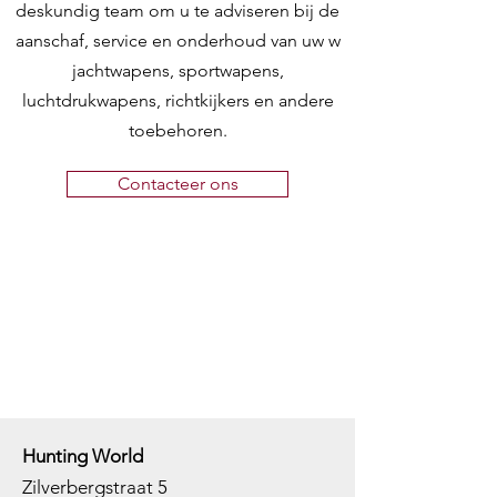
deskundig team om u te adviseren bij de
Drop at
43 mm
aanschaf, service en onderhoud van uw w
comb:
adjustable at 41,
jachtwapens, sportwapens,
44.5, 46
luchtdrukwapens, richtkijkers en andere
toebehoren.
Drop at
57 mm
heel:
adjustable at 52,
Contacteer ons
62, 66
Weight:
3.350 gr.
approx. with
20" barrel
Magazine:
2, 3, 4, 5, 10
round loader
Safety:
Silenced,
Hunting World
reversible,
Zilverbergstraat 5