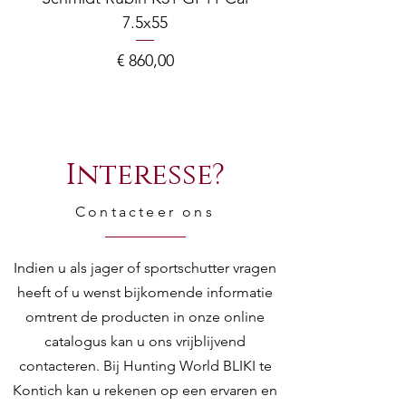
7.5x55
COMPOSITE ADJ
Mechanics:
Geometric
locking with
Prijs
€ 860,00
rotating bolt,
gas operating
unit with Argo E
System short
Interesse?
stroke piston
Contacteer ons
Receiver:
Black anodized
receiver
Indien u als jager of sportschutter vragen
Stock
354 mm / LH
heeft of u wenst bijkomende informatie
length
and RH
omtrent de producten in onze online
trigger
adjustments
catalogus kan u ons vrijblijvend
measured
contacteren. Bij Hunting World BLIKI te
/ deviation:
Kontich kan u rekenen op een ervaren en