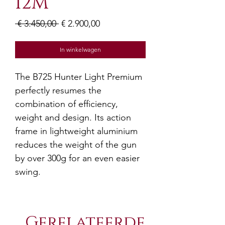
12M
Normale
Verkoopprijs
 € 3.450,00 
€ 2.900,00
prijs
In winkelwagen
The B725 Hunter Light Premium
perfectly resumes the
combination of efficiency,
weight and design. Its action
frame in lightweight aluminium
reduces the weight of the gun
by over 300g for an even easier
swing.
Gerelateerde