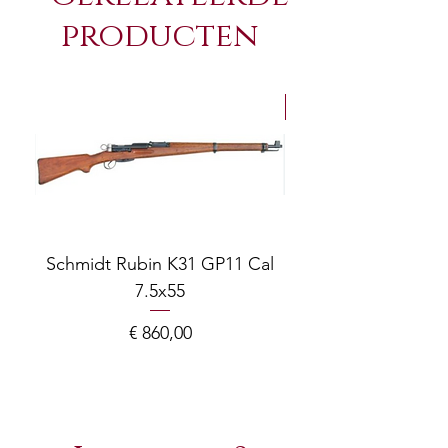
producten
NEW Arrivals
Schmidt Rubin K31 GP11 Cal
7.5x55
COMPOSITE ADJ
Prijs
€ 860,00