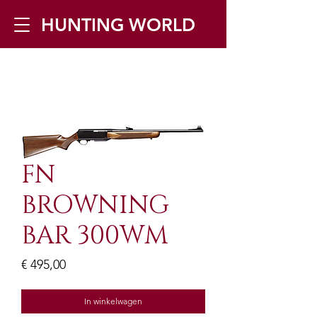
HUNTING WORLD
Zilverbergstraat 5, 2550 Kontich ▪
Tel:
+32 468 251 251
▪ Mail:
info@huntingworld.be
FN
BROWNING
BAR 300WM
Prijs
€ 495,00
In winkelwagen