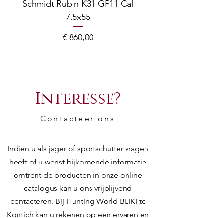
Schmidt Rubin K31 GP11 Cal
7.5x55
COMPOSITE ADJ
Prijs
€ 860,00
Interesse?
Contacteer ons
Indien u als jager of sportschutter vragen
heeft of u wenst bijkomende informatie
omtrent de producten in onze online
catalogus kan u ons vrijblijvend
contacteren. Bij Hunting World BLIKI te
Kontich kan u rekenen op een ervaren en