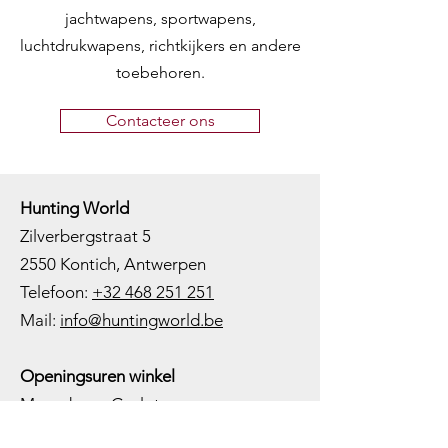
jachtwapens, sportwapens,
luchtdrukwapens, richtkijkers en andere
toebehoren.
Contacteer ons
Hunting World
Zilverbergstraat 5
2550 Kontich, Antwerpen
Telefoon:
+32 468 251 251
M
ail:
info@huntingworld.be
Openingsuren winkel
Maandag: Gesloten
Dinsdag: Op afspraak