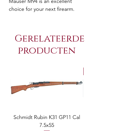
Mauser M94 is an excellent 
choice for your next firearm.
Gerelateerde
producten
NEW Arrivals
Schmidt Rubin K31 GP11 Cal
7.5x55
COMPOSITE ADJ