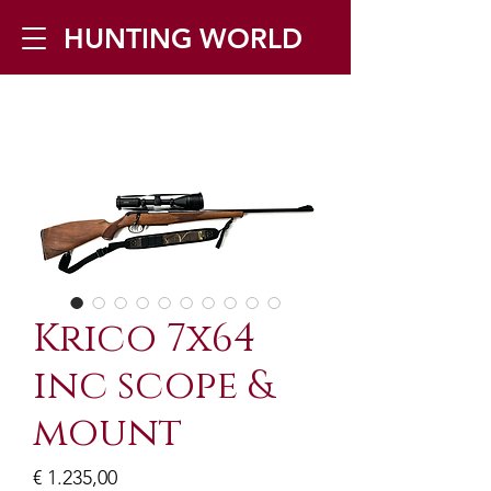
HUNTING WORLD
Zilverbergstraat 5, 2550 Kontich ▪
Tel:
+32 468 251 251
▪ Mail:
info@huntingworld.be
Krico 7x64
inc scope &
mount
Prijs
€ 1.235,00