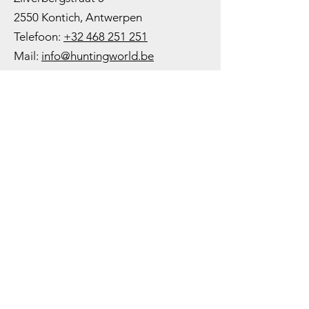
2550 Kontich, Antwerpen
Telefoon:
+32 468 251 251
M
ail:
info@huntingworld.be
Openingsuren winkel
Maandag: Gesloten
Dinsdag: Op afspraak
Woensdag: 10:00 - 12:00 - 13:00 -
18:00
Donderdag: 10:00 -
12:00 - 13:00
-
18:00
Vrijdag: 10:00 -
12:00 - 13:00
-
18:00
Zaterdag: 10:00 - 14:00
Zondag: Gesloten