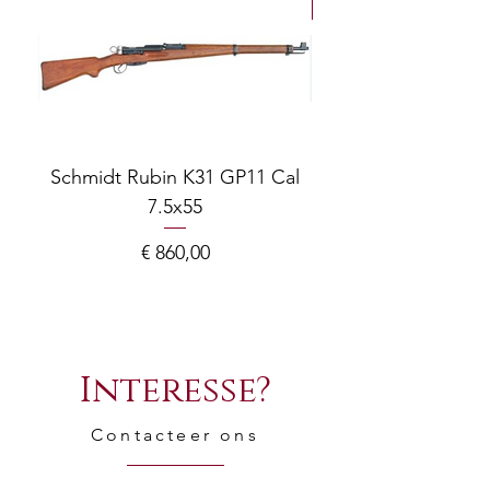
NEW Arrivals
Schmidt Rubin K31 GP11 Cal
7.5x55
COMPOSITE ADJ
Prijs
€ 860,00
Interesse?
Contacteer ons