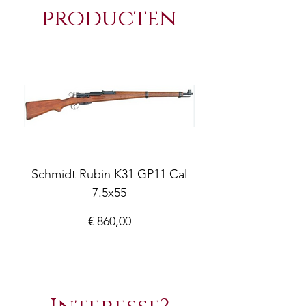
producten
NEW Arrivals
Schmidt Rubin K31 GP11 Cal
7.5x55
COMPOSITE ADJ
Prijs
€ 860,00