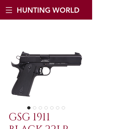
HUNTING WORLD
Zilverbergstraat 5, 2550 Kontich ▪
Tel:
+32 468 251 251
▪ Mail:
info@huntingworld.be
GSG 1911