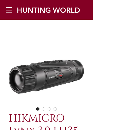
HUNTING WORLD
Zilverbergstraat 5, 2550 Kontich ▪
Tel:
+32 468 251 251
▪ Mail:
info@huntingworld.be
HIKMICRO