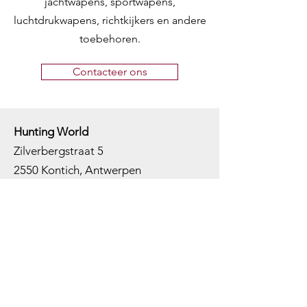
jachtwapens, sportwapens,
luchtdrukwapens, richtkijkers en andere
toebehoren.
Contacteer ons
Hunting World
Zilverbergstraat 5
2550 Kontich, Antwerpen
Telefoon:
+32 468 251 251
M
ail:
info@huntingworld.be
Openingsuren winkel
Maandag: Gesloten
Dinsdag: Op afspraak
Woensdag: 10:00 - 12:00 - 13:00 -