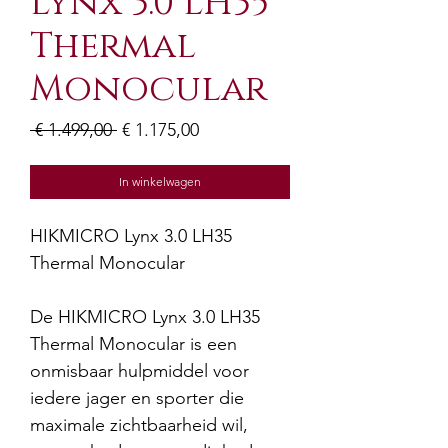
Lynx 3.0 LH35
Thermal
Monocular
Normale
Verkoopprijs
 € 1.499,00 
€ 1.175,00
prijs
In winkelwagen
HIKMICRO Lynx 3.0 LH35
Thermal Monocular
De HIKMICRO Lynx 3.0 LH35
Thermal Monocular is een
onmisbaar hulpmiddel voor
iedere jager en sporter die
maximale zichtbaarheid wil,