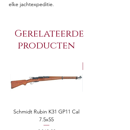
elke jachtexpeditie.
Gerelateerde
producten
NEW Arrivals
Schmidt Rubin K31 GP11 Cal
7.5x55
COMPOSITE ADJ