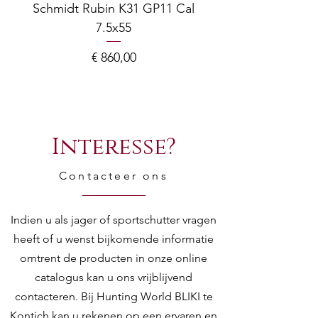
Schmidt Rubin K31 GP11 Cal
7.5x55
COMPOSITE ADJ
Prijs
€ 860,00
Interesse?
Contacteer ons
Indien u als jager of sportschutter vragen
heeft of u wenst bijkomende informatie
omtrent de producten in onze online
catalogus kan u ons vrijblijvend
contacteren. Bij Hunting World BLIKI te
Kontich kan u rekenen op een ervaren en