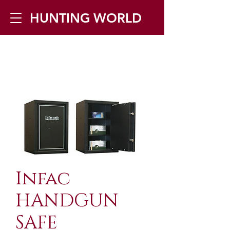
HUNTING WORLD
Zilverbergstraat 5, 2550 Kontich ▪
Tel:
+32 468 251 251
▪ Mail:
info@huntingworld.be
Infac
HANDGUN
SAFE