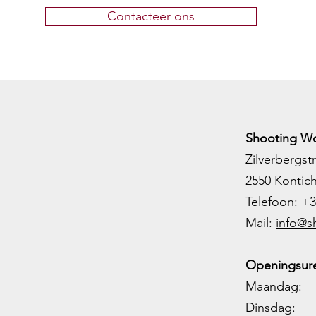
Contacteer ons
Shooting Wo
Zilverbergstr
2550 Kontic
Telefoon:
+3
M
ail:
info@s
Openingsure
Maandag: 
Dinsdag: 