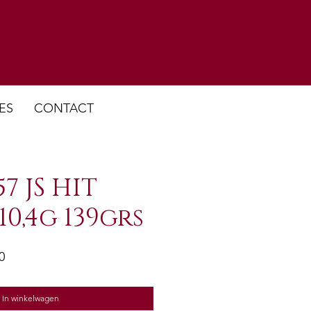
ES
CONTACT
7 JS HIT
0,4g 139grs
e
Verkoopprijs
0
In winkelwagen