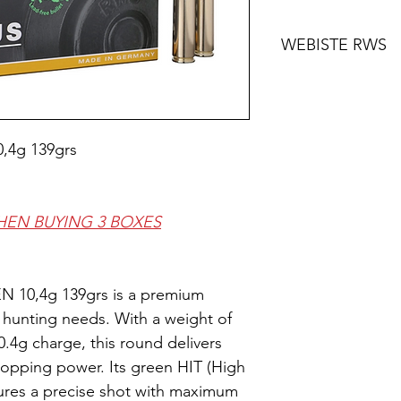
WEBISTE RWS
https://rws-
ammunition.com/
rifle-cartridges/
,4g 139grs
7g?
tx_twruag_ammo
lter%5D%5Bcal
WHEN BUYING 3 BOXES
da2d1edce4ab8
 10,4g 139grs is a premium
 hunting needs. With a weight of
0.4g charge, this round delivers
topping power. Its green HIT (High
ures a precise shot with maximum