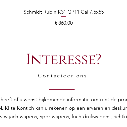
Schmidt Rubin K31 GP11 Cal 7.5x55
Prijs
€ 860,00
Interesse?
Contacteer ons
en heeft of u wenst bijkomende informatie omtrent de pr
 BLIKI te Kontich kan u rekenen op een ervaren en desku
w w jachtwapens, sportwapens, luchtdrukwapens, richtk