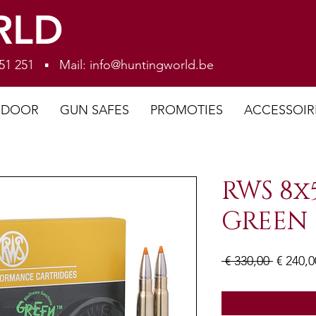
RLD
 251 251 ▪ Mail:
info@huntingworld.be
NDOOR
GUN SAFES
PROMOTIES
ACCESSOIR
RWS 8x5
GREEN 1
Normal
 € 330,00 
€ 240,0
prijs