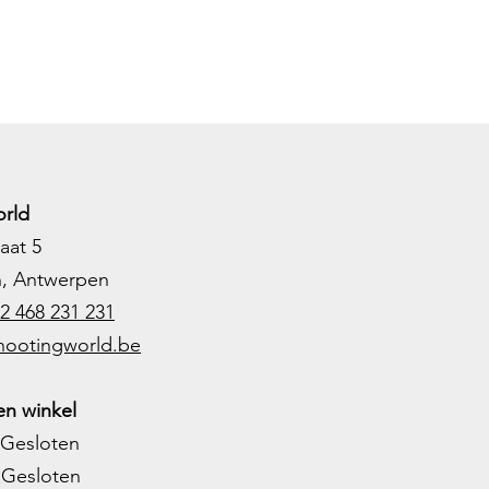
rld
aat 5
h, Antwerpen
2 468 231 231
hootingworld.be
n winkel
Gesloten
Gesloten