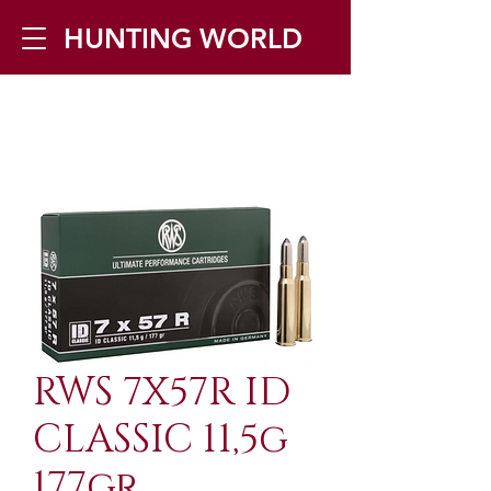
HUNTING WORLD
Zilverbergstraat 5, 2550 Kontich ▪
Tel:
+32 468 251 251
▪ Mail:
info@huntingworld.be
RWS 7X57R ID
CLASSIC 11,5g
177gr