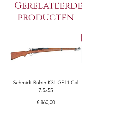
enterfire-rifle-
Gerelateerde
cartridges#filterForm
producten
NEW Arrivals
Schmidt Rubin K31 GP11 Cal
7.5x55
COMPOSITE ADJ
Prijs
€ 860,00