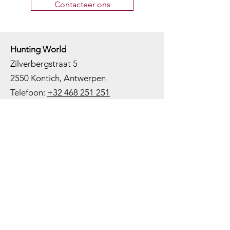
Contacteer ons
Hunting World
Zilverbergstraat 5
2550 Kontich, Antwerpen
Telefoon:
+32 468 251 251
M
ail:
info@huntingworld.be
Openingsuren winkel
Maandag: Gesloten
Dinsdag: Op afspraak
Woensdag: 10:00 - 12:00 - 13:00 -
18:00
Donderdag: 10:00 -
12:00 - 13:00
-
18:00