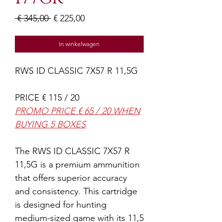
Normale
Verkoopprijs
 € 345,00 
€ 225,00
prijs
In winkelwagen
RWS ID CLASSIC 7X57 R 11,5G
PRICE € 115 / 20
PROMO PRICE € 65 / 20 WHEN
BUYING 5 BOXES
The RWS ID CLASSIC 7X57 R
11,5G is a premium ammunition
that offers superior accuracy
and consistency. This cartridge
is designed for hunting
medium-sized game with its 11,5