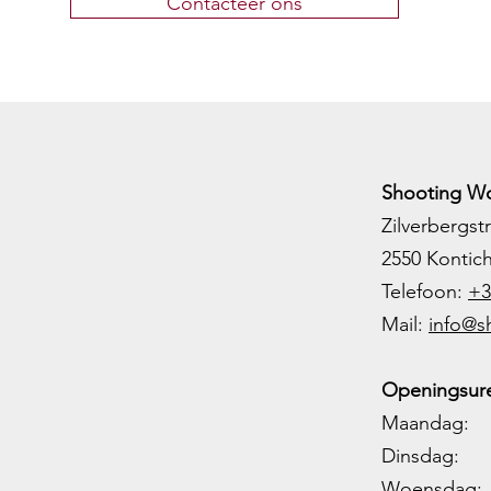
Contacteer ons
Shooting Wo
Zilverbergstr
2550 Kontic
Telefoon:
+3
M
ail:
info@s
Openingsure
Maandag: 
Dinsdag: 
Woensdag: 1