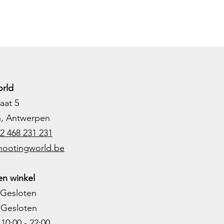
rld
aat 5
h, Antwerpen
2 468 231 231
hootingworld.be
n winkel
Gesloten
Gesloten
0:00 - 22:00