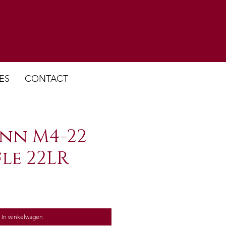
ES
CONTACT
nn M4-22
fle 22LR
In winkelwagen