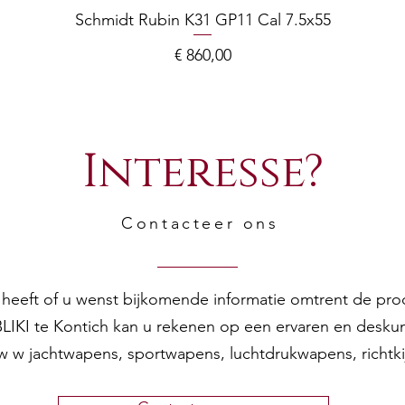
Schmidt Rubin K31 GP11 Cal 7.5x55
Prijs
€ 860,00
Interesse?
Contacteer ons
en heeft of u wenst bijkomende informatie omtrent de pr
 BLIKI te Kontich kan u rekenen op een ervaren en desku
w w jachtwapens, sportwapens, luchtdrukwapens, richtk