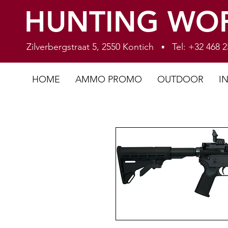
HUNTING WO
Zilverbergstraat 5, 2550 Kontich ▪ Tel: +32 468
HOME
AMMO PROMO
OUTDOOR
I