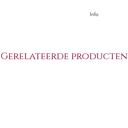
Info
The M4-22 PRO R
elevate the .22 c
incorporating M4
industry's leadi
Gerelateerde producten
mil-spec-from t
lower receiver-so
most AR-15 stoc
for great person
16" 4150 solid st
bolt for added re
adjustable flip-up
base gun for bot