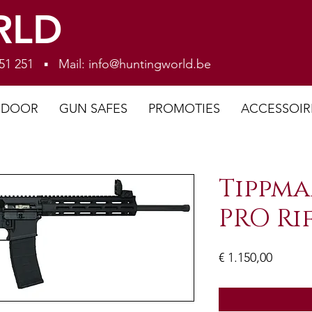
RLD
 251 251 ▪ Mail:
info@huntingworld.be
NDOOR
GUN SAFES
PROMOTIES
ACCESSOIR
Tippma
PRO Ri
Prijs
€ 1.150,00