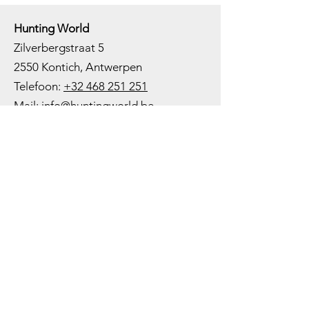
Hunting World
Zilverbergstraat 5
2550 Kontich, Antwerpen
Telefoon:
+32 468 251 251
M
ail:
info@huntingworld.be
Openingsuren winkel
Maandag: Gesloten
Dinsdag: Op afspraak
Woensdag: 10:00 - 12:00 - 13:00 -
18:00
Donderdag: 10:00 -
12:00 - 13:00
-
18:00
Vrijdag: 10:00 -
12:00 - 13:00
-
18:00