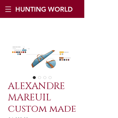
HUNTING WORLD
Zilverbergstraat 5, 2550 Kontich ▪
Tel:
+32 468 251 251
▪ Mail:
info@huntingworld.be
ALEXANDRE
MAREUIL
custom made