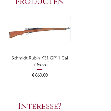
producten
NEW Arrivals
Schmidt Rubin K31 GP11 Cal
7.5x55
COMPOSITE ADJ
Prijs
€ 860,00
Interesse?