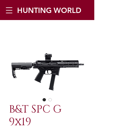
HUNTING WORLD
Zilverbergstraat 5, 2550 Kontich ▪
Tel:
+32 468 251 251
▪ Mail:
info@huntingworld.be
B&T SPC G
9x19