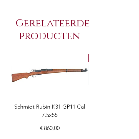
Gerelateerde
producten
NEW Arrivals
Schmidt Rubin K31 GP11 Cal
7.5x55
COMPOSITE ADJ
Prijs
€ 860,00