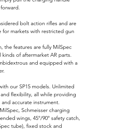
k forward.
sidered bolt action rifles and are
e for markets with restricted gun
, the features are fully MilSpec
l kinds of aftermarket AR parts.
y ambidextrous and equipped with a
r.
with our SP15 models. Unlimited
nd flexibility, all while providing
, and accurate instrument.
 MilSpec, Schmeisser charging
tended wings, 45°/90° safety catch,
Spec tube), fixed stock and