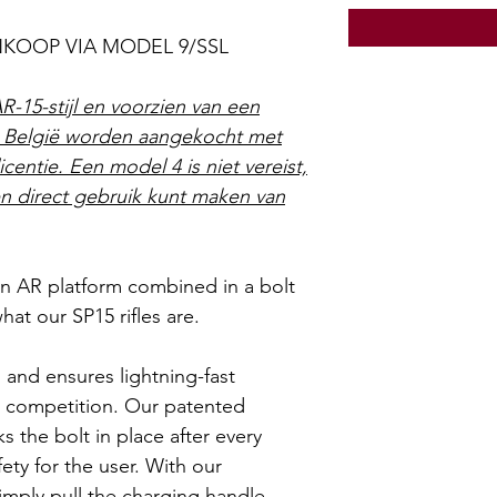
ANKOOP VIA MODEL 9/SSL
AR-15-stijl en voorzien van een
 België worden aangekocht met
centie. Een model 4 is niet vereist,
n direct gebruik kunt maken van
 an AR platform combined in a bolt
what our SP15 rifles are.
" and ensures lightning-fast
r competition. Our patented
s the bolt in place after every
ty for the user. With our
simply pull the charging handle