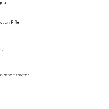
grip
ction Rifle
el)
stage tractor