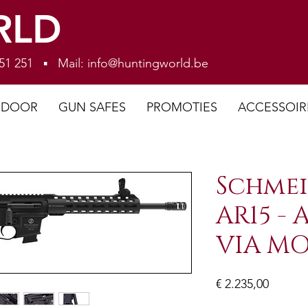
RLD
 251 251 ▪ Mail:
info@huntingworld.be
NDOOR
GUN SAFES
PROMOTIES
ACCESSOIR
Schmei
AR15 -
VIA MO
Prijs
€ 2.235,00