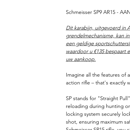
Schmeisser SP9 AR15 - A
Dit karabijn, uitgevoerd in 
grendelmechanisme, kan in
een geldige sportschuttersli
waardoor u €135 bespaart e
uw aankoop.
Imagine all the features of
action rifle – that's exactly 
SP stands for "Straight Pull
reloading during hunting o
locking system securely lock
shot, ensuring maximum safe
Schmeisser SP15 rifle, you 