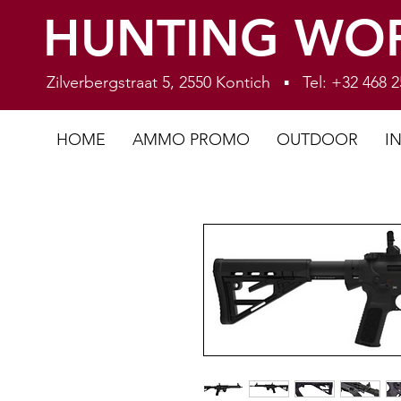
HUNTING WO
Zilverbergstraat 5, 2550 Kontich ▪ Tel: +32 468
HOME
AMMO PROMO
OUTDOOR
I