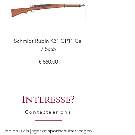
Schmidt Rubin K31 GP11 Cal
7.5x55
COMPOSITE ADJ
Prijs
€ 860,00
Interesse?
Contacteer ons
Indien u als jager of sportschutter vragen