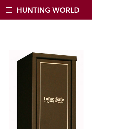
HUNTING WORLD
Zilverbergstraat 5, 2550 Kontich ▪
Tel:
+32 468 251 251
▪ Mail:
info@huntingworld.be