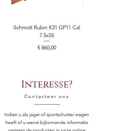
Schmidt Rubin K31 GP11 Cal
7.5x55
COMPOSITE ADJ
Prijs
€ 860,00
Interesse?
Contacteer ons
Indien u als jager of sportschutter vragen
heeft of u wenst bijkomende informatie
omtrent de producten in onze online