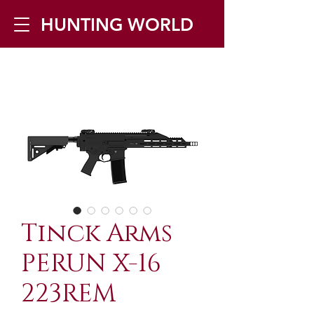
HUNTING WORLD
Zilverbergstraat 5, 2550 Kontich ▪
Tel:
+32 468 251 251
▪ Mail:
info@huntingworld.be
Tinck Arms
PERUN X-16
223REM