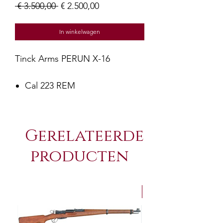
Normale
Verkoopprijs
 € 3.500,00 
€ 2.500,00
prijs
In winkelwagen
Tinck Arms PERUN X-16
Cal 223 REM
Gerelateerde
producten
NEW Arrivals