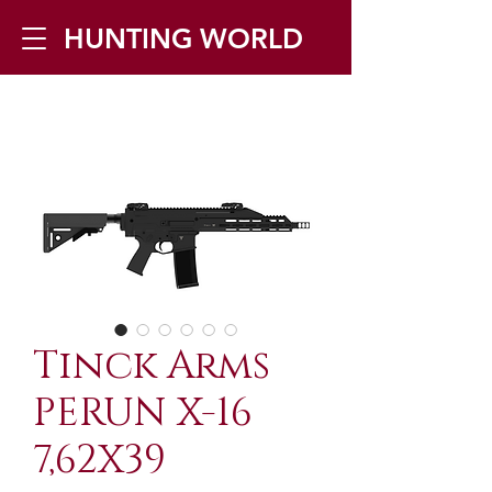
HUNTING WORLD
Zilverbergstraat 5, 2550 Kontich ▪
Tel:
+32 468 251 251
▪ Mail:
info@huntingworld.be
Tinck Arms
PERUN X-16
7,62X39